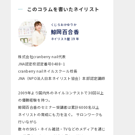
このコラムを書いたネイリスト
くじらおかゆりか
鯨岡百合香
ネイリスト歴 19 年
株式会社cranberry nail代表
JNA認定校認定番号0488−1
cranberry nailネイルスクール校長
JNA（NPO法人日本ネイリスト協会）本部認定講師
2009年より国内外のネイルコンテストで30回以上
の優勝経験を持つ。
鯨岡百合香のセミナー受講者は累計6000名以上
ネイリストの育成にも力を注ぐ。 サロンワークも
行いながら
数々のSNS・ネイル雑誌・TVなどのメディアを通じ