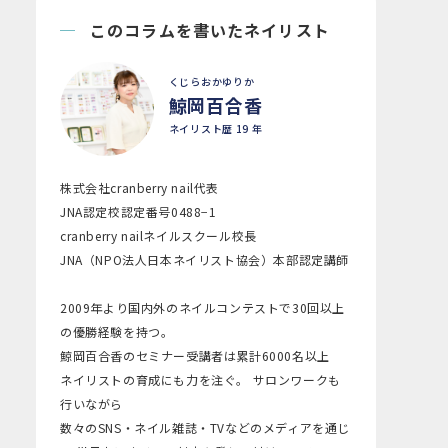
このコラムを書いたネイリスト
くじらおかゆりか
鯨岡百合香
ネイリスト歴 19 年
株式会社cranberry nail代表
JNA認定校認定番号0488−1
cranberry nailネイルスクール校長
JNA（NPO法人日本ネイリスト協会）本部認定講師
2009年より国内外のネイルコンテストで30回以上
の優勝経験を持つ。
鯨岡百合香のセミナー受講者は累計6000名以上
ネイリストの育成にも力を注ぐ。 サロンワークも
行いながら
数々のSNS・ネイル雑誌・TVなどのメディアを通じ