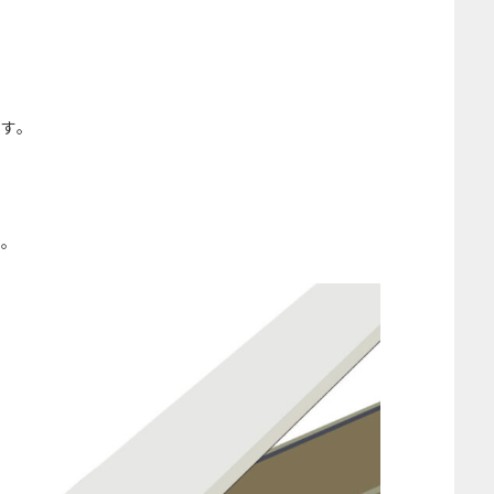
ます。
も。