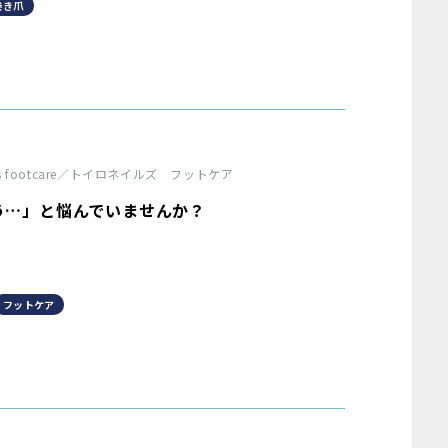
巻き爪
ails footcare／トイロネイルズ フットケア
う…」と悩んでいませんか？
フットケア