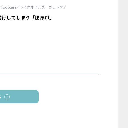
ails footcare／トイロネイルズ フットケア
進行してしまう「肥厚爪」
る