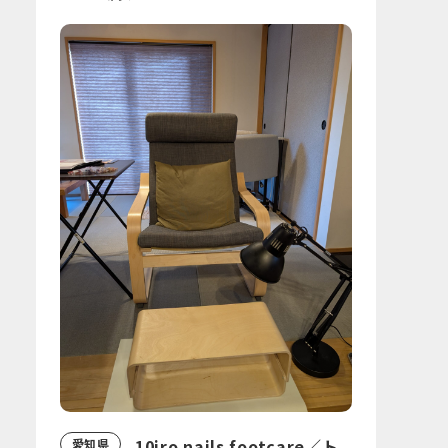
10iro nails footcare／ト
愛知県