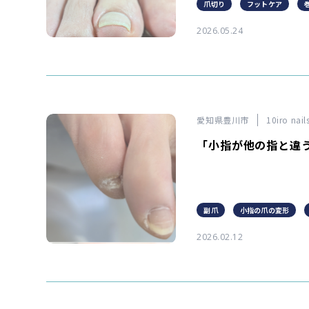
爪切り
フットケア
2026.05.24
愛知県豊川市
10iro n
「小指が他の指と違
副爪
小指の爪の変形
2026.02.12