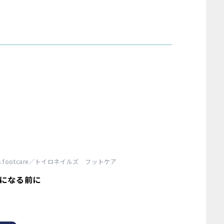
ails footcare／トイロネイルズ フットケア
」になる前に