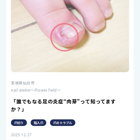
宮城県仙台市
nail atelier〜Flower field〜
「誰でもなる足の炎症“肉芽”って知ってます
か？」
爪切り
陥入爪
爪のトラブル
2025.12.27