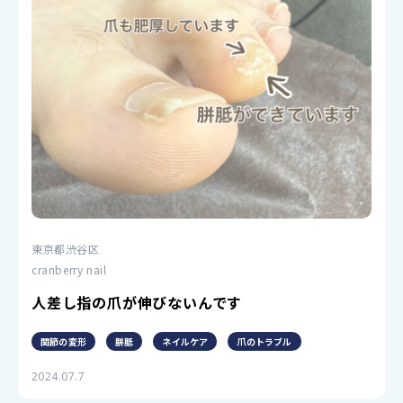
東京都渋谷区
cranberry nail
人差し指の爪が伸びないんです
関節の変形
胼胝
ネイルケア
爪のトラブル
2024.07.7