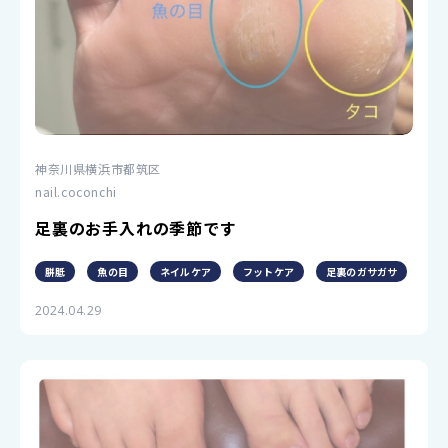
神奈川県横浜市都筑区
nail.coconchi
足裏のお手入れの季節です
胼胝
魚の目
ネイルケア
フットケア
足裏のガサガサ
2024.04.29