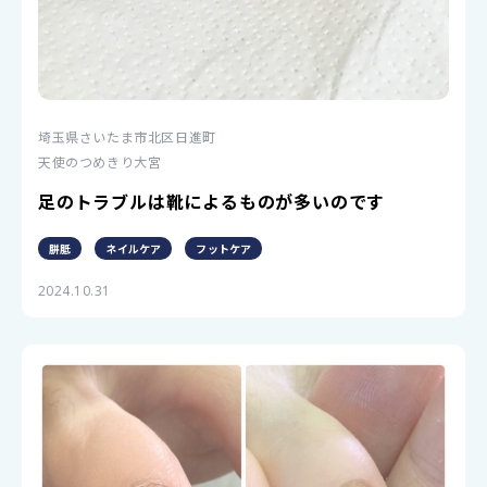
埼玉県さいたま市北区日進町
天使のつめきり大宮
足のトラブルは靴によるものが多いのです
胼胝
ネイルケア
フットケア
2024.10.31