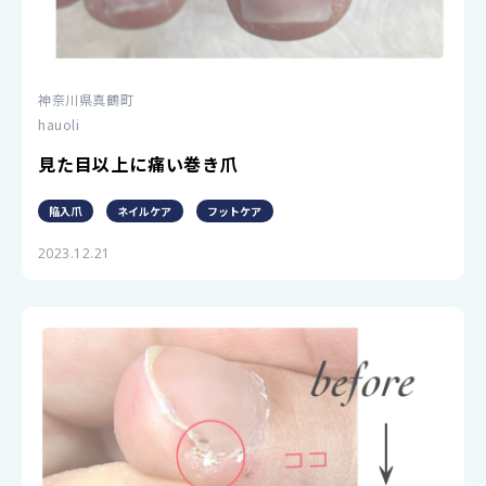
神奈川県真鶴町
hauoli
見た目以上に痛い巻き爪
陥入爪
ネイルケア
フットケア
2023.12.21