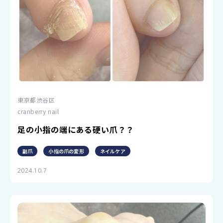
東京都渋谷区
cranberry nail
足の小指の端にある硬い爪？？
副爪
小指の爪の変形
ネイルケア
2024.10.7