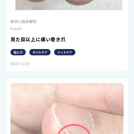
神奈川県真鶴町
hauoli
見た目以上に痛い巻き爪
陥入爪
ネイルケア
フットケア
2023.12.21