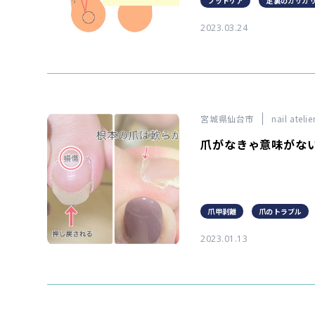
フットケア
足裏のガサガ
2023.03.24
宮城県仙台市
nail ateli
爪がなきゃ意味がな
爪甲剥離
爪のトラブル
2023.01.13