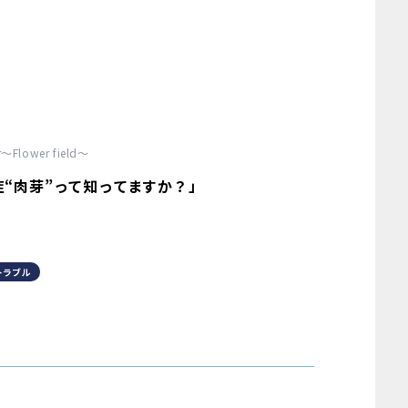
er〜Flower field〜
“肉芽”って知ってますか？」
トラブル