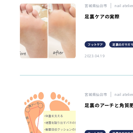
宮城県仙台市
nail ateli
足裏ケアの実際
フットケア
足裏のガサガ
2023.04.19
宮城県仙台市
nail ateli
足裏のアーチと角質