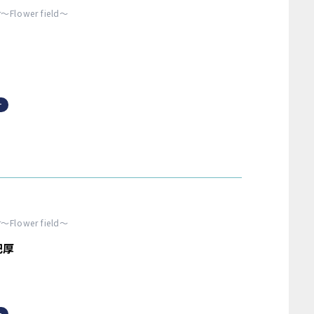
er〜Flower field〜
サ
er〜Flower field〜
肥厚