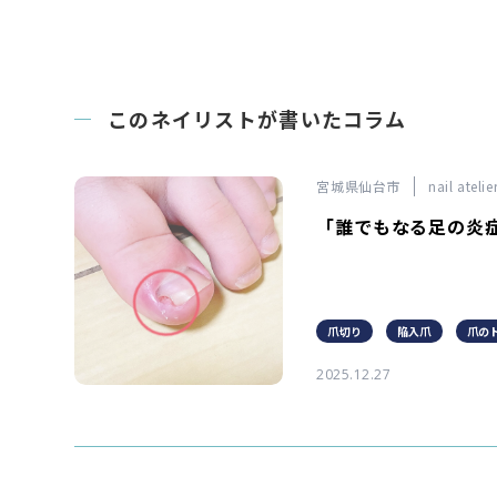
このネイリストが書いたコラム
宮城県仙台市
nail ateli
「誰でもなる足の炎症
爪切り
陥入爪
爪の
2025.12.27