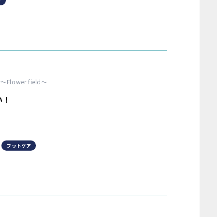
サ
er〜Flower field〜
い！
フットケア